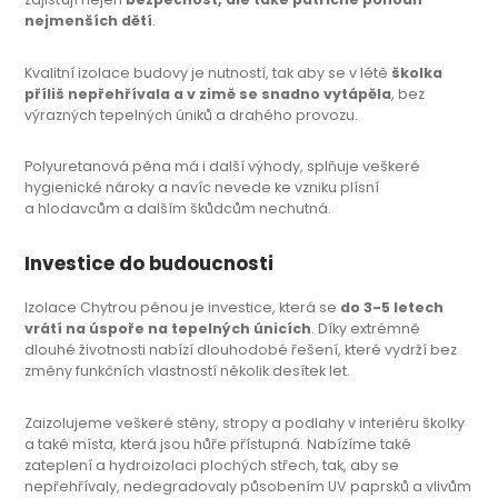
nejmenších dětí
.
Kvalitní izolace budovy je nutností, tak aby se v létě
školka
příliš nepřehřívala a v zimě se snadno vytápěla
, bez
výrazných tepelných úniků a drahého provozu.
Polyuretanová pěna má i další výhody, splňuje veškeré
hygienické nároky a navíc nevede ke vzniku plísní
a
hlodavcům a dalším škůdcům nechutná.
Investice do budoucnosti
Izolace Chytrou pěnou je investice, která se
do 3-5 letech
vrátí na úspoře na tepelných únicích
. Díky extrémně
dlouhé životnosti nabízí dlouhodobé řešení, které vydrží bez
změny funkčních vlastností několik desítek let.
Zaizolujeme veškeré stěny, stropy a podlahy v interiéru školky
a také místa, která jsou hůře přístupná. Nabízíme také
zateplení a hydroizolaci plochých střech, tak, aby se
nepřehřívaly, nedegradovaly působením UV paprsků a vlivům