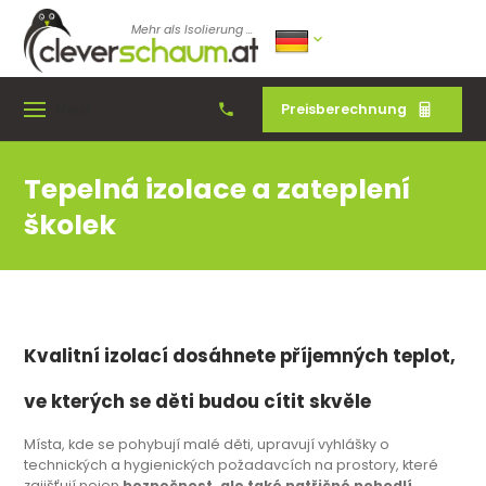
Mehr als Isolierung ...
Preisberechnung
Menu
Tepelná izolace a zateplení
školek
Kvalitní izolací dosáhnete příjemných teplot,
ve kterých se děti budou cítit skvěle
Místa, kde se pohybují malé děti, upravují vyhlášky o
technických a hygienických požadavcích na prostory, které
zajišťují nejen
bezpečnost, ale také patřičné pohodlí