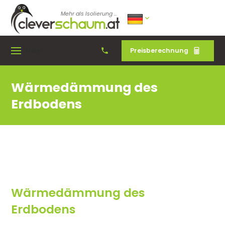
Mehr als Isolierung ...
Preisberechnung
Menu
Wärmedämmung des
Erdbodens
Wärmedämmung des
Erdbodens