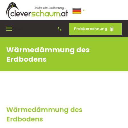
Mehr als Isolierung ...
Preisberechnung
Menu
Wärmedämmung des
Erdbodens
Wärmedämmung des
Erdbodens