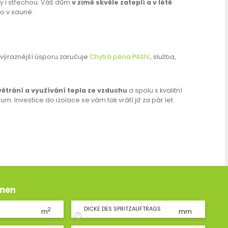
py i střechou. Váš dům
v zimě skvěle zateplí a v létě
o v sauně.
jvýraznější úsporu zaručuje
Chytrá pěna PASIV
, služba,
ětrání a využívání tepla ze vzduchu
a spolu s kvalitní
. Investice do izolace se vám tak vrátí již za pár let.
hnen
DICKE DES SPRITZAUFTRAGS
2
m
mm