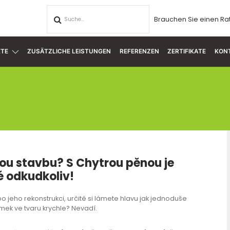
Brauchen Sie einen Ra
TE
ZUSÄTZLICHE LEISTUNGEN
REFERENZEN
ZERTIFIKATE
KON
ckou stavbu?
S Chytrou pěnou je
é odkudkoliv!
jeho rekonstrukci, určitě si lámete hlavu jak jednoduše
omek ve tvaru krychle? Nevadí.