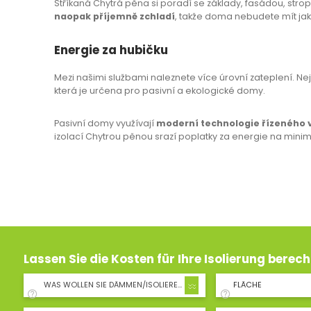
Stříkaná Chytrá pěna si poradí se základy, fasádou, stro
naopak příjemně zchladí
, takže doma nebudete mít jak
Energie za hubičku
Mezi našimi službami naleznete více úrovní zateplení. Ne
která je určena pro pasivní a ekologické domy.
Pasivní domy využívají
moderní technologie řízeného v
izolací Chytrou pěnou srazí poplatky za energie na minimum
Lassen Sie die Kosten für Ihre Isolierung berec
WAS WOLLEN SIE DÄMMEN/ISOLIEREN?
FLÄCHE