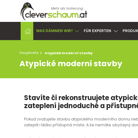
Mehr als Isolierung ...
WAS DÄMMEN WIR?
FÜR EXPERTEN
PRODUK
Hauptseite
Atypické moderní stavby
Atypické moderní stavby
Stavíte či rekonstruujete atypi
zateplení jednoduché a přístupn
Pokud zvažujete stavbu atypického moderního domu nebo 
zateplit i těžko přístupná místa. A že nemáte obyčejný d