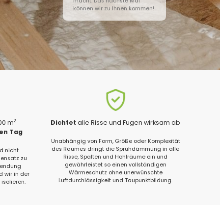
macht. Das nächste Mal
können wir zu Ihnen kommen!
2
200 m
Dichtet
alle Risse und Fugen wirksam ab
gen Tag
Unabhängig von Form, Größe oder Komplexität
des Raumes dringt die Sprühdämmung in alle
d nicht
Risse, Spalten und Hohlräume ein und
ensatz zu
gewährleistet so einen vollständigen
wendung
Wärmeschutz ohne unerwünschte
 wir in der
Luftdurchlässigkeit und Taupunktbildung.
isolieren.