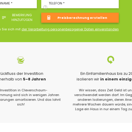
HNAME *
TELEFON *
BEMERKUNG
HINZUFÜGEN
n Sie sich mit
der Verarbeitung personenbezogener Daten einverstanden
Rückfluss der Investition
Ein Einfamilienhaus bis zu 
nnerhalb von
5–8 Jahren
isolieren wir
in einem einzi
 Investition in Cleverschaum-
Wir wissen, dass Zeit Geld ist un
ung wird sich in wenigen Jahren
verschwendet werden darf. Im Geg
parungen amortisieren. Und das lohnt
anderen Isolierungen, deren An
sich!
mehrere Wochen dauern würde, sind
Lage ein Haus in nur einem Tag zu 