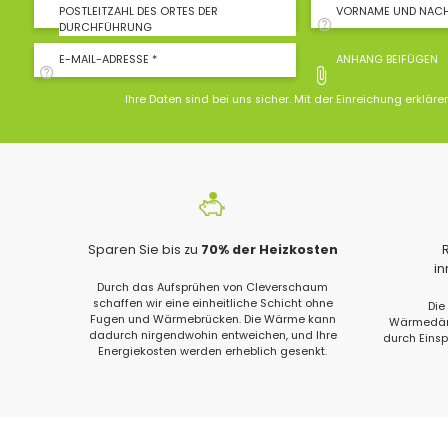
POSTLEITZAHL DES ORTES DER
VORNAME UND NAC
DURCHFÜHRUNG
E-MAIL-ADRESSE *
ANHANG BEIFÜGEN
Ihre Daten sind bei uns sicher. Mit der Einreichung erkläre
Sparen Sie bis zu
70% der Heizkosten
i
Durch das Aufsprühen von Cleverschaum
schaffen wir eine einheitliche Schicht ohne
Die
Fugen und Wärmebrücken. Die Wärme kann
Wärmedämm
dadurch nirgendwohin entweichen, und Ihre
durch Eins
Energiekosten werden erheblich gesenkt.