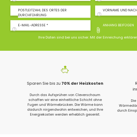
POSTLEITZAHL DES ORTES DER
VORNAME UND NAC
DURCHFÜHRUNG
E-MAIL-ADRESSE *
ANHANG BEIFÜGEN
Ihre Daten sind bei uns sicher. Mit der Einreichung erkläre
Sparen Sie bis zu
70% der Heizkosten
i
Durch das Aufsprühen von Cleverschaum
schaffen wir eine einheitliche Schicht ohne
Die
Fugen und Wärmebrücken. Die Wärme kann
Wärmedämm
dadurch nirgendwohin entweichen, und Ihre
durch Eins
Energiekosten werden erheblich gesenkt.