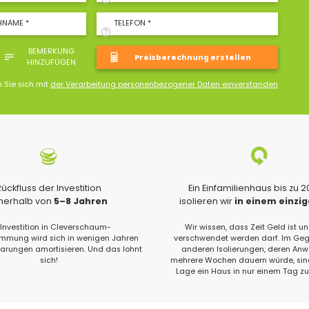
HNAME *
TELEFON *
BEMERKUNG
HINZUFÜGEN
n Sie sich mit
der Verarbeitung personenbezogener Daten einverstanden
Rückfluss der Investition
Ein Einfamilienhaus bis zu 
nnerhalb von
5–8 Jahren
isolieren wir
in einem einzi
 Investition in Cleverschaum-
Wir wissen, dass Zeit Geld ist un
ung wird sich in wenigen Jahren
verschwendet werden darf. Im Geg
parungen amortisieren. Und das lohnt
anderen Isolierungen, deren An
sich!
mehrere Wochen dauern würde, sind
Lage ein Haus in nur einem Tag zu 