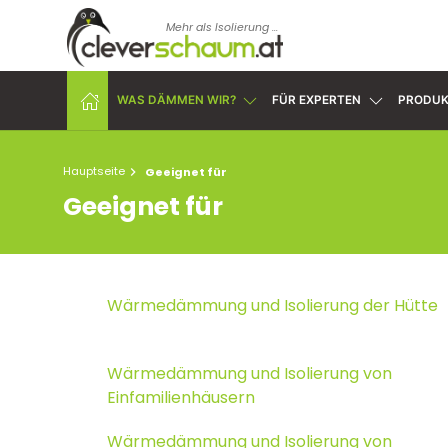
Mehr als Isolierung ...
WAS DÄMMEN WIR?
FÜR EXPERTEN
PRODUK
Hauptseite
Geeignet für
Geeignet für
Wärmedämmung und Isolierung der Hütte
Wärmedämmung und Isolierung von
Einfamilienhäusern
Wärmedämmung und Isolierung von