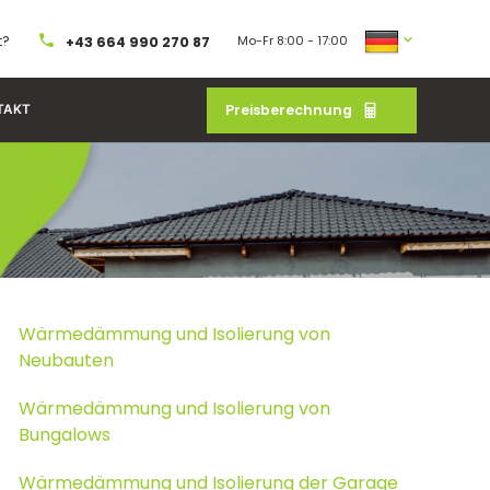
t?
Mo-Fr 8:00 - 17:00
+43 664 990 270 87
Preisberechnung
TAKT
Wärmedämmung und Isolierung von
Neubauten
Wärmedämmung und Isolierung von
Bungalows
Wärmedämmung und Isolierung der Garage