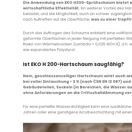
Die Anwendung von EKO H200-Sprühschaum bietet
wirtschaftliche Effektivität.
Ein weiterer Vorteil des Hart
belastet, und die Möglichkeit, auch an schwer zugänglich
nach Auftreffen auf die Oberfläche,
was zu einer tropf
Durch das Auftragen des Schaums entsteht eine vollfläch
geformte Oberflächen in jeder Neigung mit perfekten
Risiko von Wärmebrücken (Lambda = 0,025 W/m.K), d.h. es
wie
expandiertes Polystyrol
.
Ist EKO H 200-Hartschaum saugfähig?
Nein, geschlossenzelliger Hartschaum wirkt auch a
bei voller Eintauchung < 3 % (nach ČSN EN 12 087) u
Gebäudeteilen, Sockeln (in Bereichen, die Wasser a
ohne Anforderungen an die Trittschalldämmung ve
Für eine perfekte Wasserdichtigkeit kann eine zusätzlich
Jahren oder eine günstigere Acrylbeschichtung mit ein