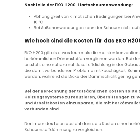
Nachteile der EKO H200-Hartschaumanwendung:
Abhängigkeit von klimatischen Bedingungen bei An
10 °C
Bei Außenanwendungen kann der Schaum nicht auf
Wie hoch sind die Kosten für das EKO 
EKO H200 gilt als etwas teurer als die meisten konventio
herkömmlichen Dämmstoffen verglichen werden. Bei 
entsteht eine nahezu nahtlose Luftdichtung in der Gebä
die damit verbundenen Probleme mit Feuchtigkeit, Sc
werden, während die Dicke der Dämmschicht gering geha
Bei der Berechnung der tatsächlichen Kosten sollte 
Heizungssysteme zu reduzieren, Überhitzungen zu ve
und Arbeitskosten einzusparen, die mit herkömmlic
verbunden sind.
Der Irrtum des Laien besteht darin, die Kosten einer h
Schaumstoffdämmung zu vergleichen.