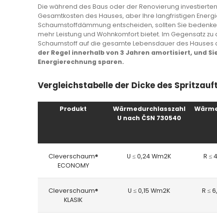
Die während des Baus oder der Renovierung investierten 
Gesamtkosten des Hauses, aber Ihre langfristigen Energi
Schaumstoffdämmung entscheiden, sollten Sie bedenken, 
mehr Leistung und Wohnkomfort bietet. Im Gegensatz zu
Schaumstoff auf die gesamte Lebensdauer des Hauses 
der Regel innerhalb von 3 Jahren amortisiert, und S
Energierechnung sparen.
Vergleichstabelle der Dicke des Spritza
Produkt
Wärmedurchlasszahl
Wärme
U nach ČSN 730540
Cleverschaum®
U ≤ 0,24 Wm2K
R ≤ 
ECONOMY
Cleverschaum®
U ≤ 0,15 Wm2K
R ≤ 
KLASIK