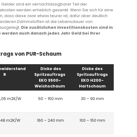
Gelder sind ein vernachlässigbarer Teil der
ekosten werden erheblich gesenkt. Wenn Sie sich für eine
dass diese zwar etwas teurer ist, dafür aber deutlich
 anderen Dämmstoffen ist die Lebensdauer von
ausgelegt.
Die zusätzlichen Investitionskosten sind in
ie werden auch danach jedes Jahr Geld bei Ihrer
uftrags von PUR-Schaum
widerstand
Dicke des
Dicke des
R
Spritzauftrags
Spritzauftrags
EKO S500-
EKO H200-
Weichschaum
Hartschaum
4,05 m2K/W
50 – 150 mm
30 – 90 mm
6,48 m2K/W
160 – 240 mm
100 – 150 mm