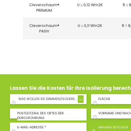
Cleverschaum®
U ≤ 0,12 Wm2K
R ≤ 
PREMIUM
Cleverschaum®
U ≥ 0,11 Wm2K
R > 
PASIV
Lassen Sie die Kosten für Ihre Isolierung berec
WAS WOLLEN SIE DÄMMEN/ISOLIEREN?
FLÄCHE
POSTLEITZAHL DES ORTES DER
VORNAME UND NAC
DURCHFÜHRUNG
E-MAIL-ADRESSE *
ANHANG BEIFÜGEN