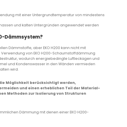
wendung mit einer Untergrundtemperatur von mindestens
 nassen und kalten Untergründen angewendet werden
H200-Dämmsystem?
nellen Dämmstoffe, aber EKO H200 kann nicht mit
der Verwendung von EKO H200-Schaumstoffdämmung
udestruktur, wodurch energiebedingte Luftleckagen und
himmel und Kondenswasser in den Wänden vermieden
lten wird.
die Möglichkeit berücksichtigt werden,
rmeiden und einen erheblichen Teil der Material-
hen Methoden zur Isolierung von Strukturen
erkömmlichen Dämmung mit denen einer EKO H200-