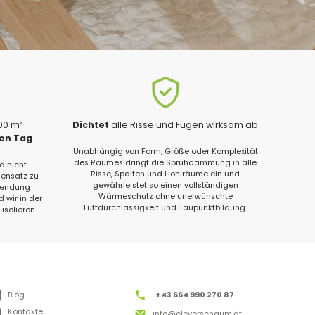
2
200 m
Dichtet
alle Risse und Fugen wirksam ab
gen Tag
Unabhängig von Form, Größe oder Komplexität
des Raumes dringt die Sprühdämmung in alle
d nicht
Risse, Spalten und Hohlräume ein und
ensatz zu
gewährleistet so einen vollständigen
wendung
Wärmeschutz ohne unerwünschte
 wir in der
Luftdurchlässigkeit und Taupunktbildung.
isolieren.
Blog
+43 664 990 270 87
Kontakte
info@cleverschaum.at