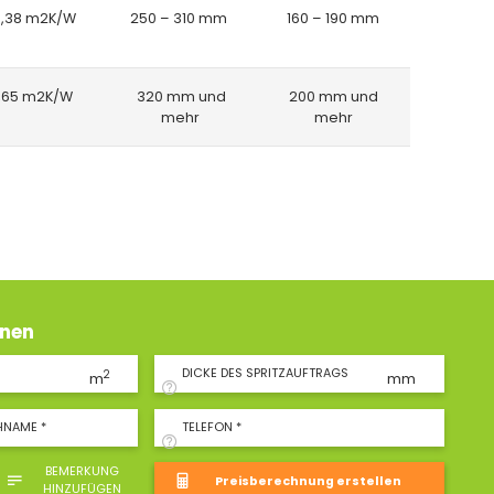
8,38 m2K/W
250 – 310 mm
160 – 190 mm
8,65 m2K/W
320 mm und
200 mm und
mehr
mehr
hnen
DICKE DES SPRITZAUFTRAGS
2
m
mm
HNAME *
TELEFON *
BEMERKUNG
HINZUFÜGEN