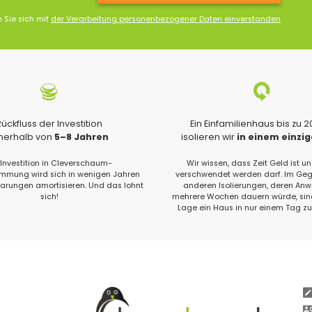
n Sie sich mit
der Verarbeitung personenbezogener Daten einverstanden
Rückfluss der Investition
Ein Einfamilienhaus bis zu 
nnerhalb von
5–8 Jahren
isolieren wir
in einem einzi
 Investition in Cleverschaum-
Wir wissen, dass Zeit Geld ist un
ung wird sich in wenigen Jahren
verschwendet werden darf. Im Geg
parungen amortisieren. Und das lohnt
anderen Isolierungen, deren An
sich!
mehrere Wochen dauern würde, sind
Lage ein Haus in nur einem Tag zu 