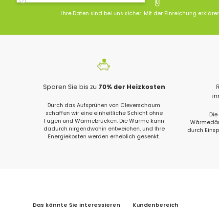
Ihre Daten sind bei uns sicher. Mit der Einreichung erkläre
Sparen Sie bis zu
70% der Heizkosten
i
Durch das Aufsprühen von Cleverschaum
schaffen wir eine einheitliche Schicht ohne
Die
Fugen und Wärmebrücken. Die Wärme kann
Wärmedämm
dadurch nirgendwohin entweichen, und Ihre
durch Eins
Energiekosten werden erheblich gesenkt.
Das könnte Sie interessieren
Kundenbereich