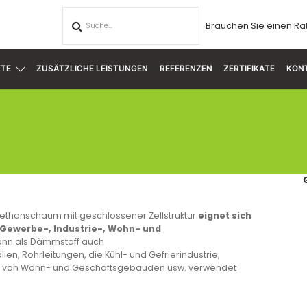
Brauchen Sie einen Ra
TE
ZUSÄTZLICHE LEISTUNGEN
REFERENZEN
ZERTIFIKATE
KON
rethanschaum mit geschlossener Zellstruktur
eignet sich
n Gewerbe-, Industrie-, Wohn- und
kann als Dämmstoff auch
en, Rohrleitungen, die Kühl- und Gefrierindustrie,
en von Wohn- und Geschäftsgebäuden usw. verwendet