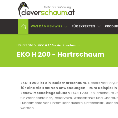
Mehr als Isolierung ...
WAS DÄMMEN WIR?
FÜR EXPERTEN
PRODUK
Hauptseite
EKO H 200 - Hartrschaum
EKO H 200 - Hartrschaum
EKO H 200 ist ein Isolierhartschaum.
Gespritzter Polyu
für eine Vielzahl von Anwendungen – zum Beispiel i
Landwirtschaftsgebäuden
. EKO H 200-Isolierschaum 
für
Wohncontainer
,
Reservoirs
,
Wassertanks
und Chemikali
Fundamente von Einfamilienhäusern, Unterkonstruktion
werden.