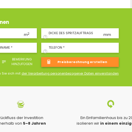
hnen
DICKE DES SPRITZAUFTRAGS
2
m
mm
HNAME *
TELEFON *
BEMERKUNG
HINZUFÜGEN
n Sie sich mit
der Verarbeitung personenbezogener Daten einverstanden
Rückfluss der Investition
Ein Einfamilienhaus bis zu 
nnerhalb von
5–8 Jahren
isolieren wir
in einem einzi