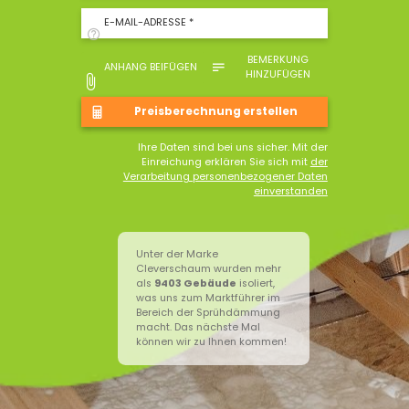
E-MAIL-ADRESSE *
BEMERKUNG
ANHANG BEIFÜGEN
HINZUFÜGEN
Ihre Daten sind bei uns sicher. Mit der
Einreichung erklären Sie sich mit
der
Verarbeitung personenbezogener Daten
einverstanden
Unter der Marke
Cleverschaum wurden mehr
als
9403
Gebäude
isoliert,
was uns zum Marktführer im
Bereich der Sprühdämmung
macht. Das nächste Mal
können wir zu Ihnen kommen!