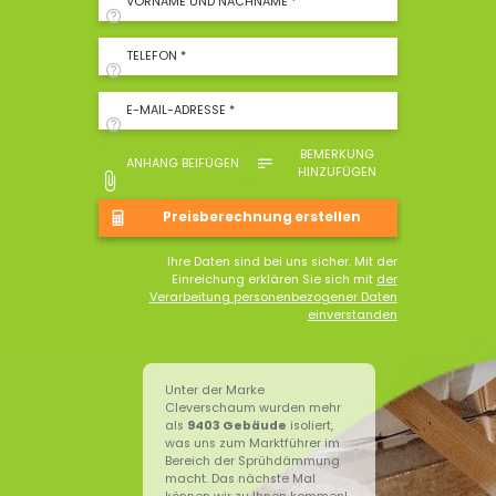
VORNAME UND NACHNAME *
TELEFON *
E-MAIL-ADRESSE *
BEMERKUNG
ANHANG BEIFÜGEN
HINZUFÜGEN
Ihre Daten sind bei uns sicher. Mit der
Einreichung erklären Sie sich mit
der
Verarbeitung personenbezogener Daten
einverstanden
Unter der Marke
Cleverschaum wurden mehr
als
9403
Gebäude
isoliert,
was uns zum Marktführer im
Bereich der Sprühdämmung
macht. Das nächste Mal