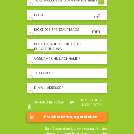
WAS WOLLEN SIE DÄMMEN/ISOLIEREN?
FLÄCHE
2
m
DICKE DES SPRITZAUFTRAGS
mm
POSTLEITZAHL DES ORTES DER
DURCHFÜHRUNG
VORNAME UND NACHNAME *
TELEFON *
E-MAIL-ADRESSE *
BEMERKUNG
ANHANG BEIFÜGEN
HINZUFÜGEN
Ihre Daten sind bei uns sicher. Mit der
Einreichung erklären Sie sich mit
der