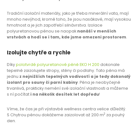
Tradiční izolační materiály, jako je třeba minerální vata, mají
mnoho nevýhod, kromě toho, že jsou nasákavé, mají vysokou
hmotnost a je jich zapotřebí silnávrstva. Izolace
polyuretanovou pěnou se naopak
nanáší v menších
vrstvách a hodí se i tam, kde jsme omezeni prostorem
.
Izolujte chytře a rychle
Díky
polotvrdé polyuretanové pěně EKO H 200
dokonale
tepelně zaizolujete stropy, stěny či podlahy. Tato pěna má
jednu
z nejnižších tepelných vodivostí a je tedy dokonalý
izolant pro sauny či parní kabiny
. Pěna je neobyčejně
trvanlivá, prakticky nemění své izolační vlastnosti a můžeme
s ní počítat
i na několik desítek let dopředu
!
Víme, že čas je při výstavbě wellness centra velice důležitý.
2
S Chytrou pěnou dokážeme zaizolovat až 200 m
za pouhý
den.