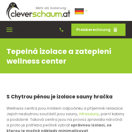
Mehr als Isolierung ...
Preisberechnung
Menu
Tepelná izolace a zateplení
wellness center
S Chytrou pěnou je izolace sauny hračka
Wellness centra jsou místem odpočinku a příjemné relaxace.
Jejich nezbytnou součástí jsou sauny,
infrasauny
, parní kabiny
a podobně. Taková centra jsou na provoz zpravidla náročná
a proto je potřeba pečlivě vybrat
správnou izolaci, se
kterou je možné náklady minimalizovat
.