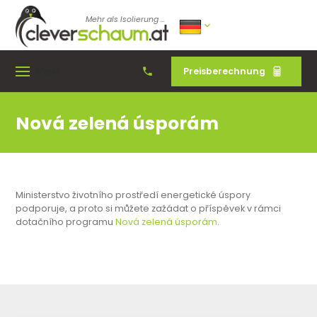
Mehr als Isolierung ...
Preisberechnung
Menu
Nová zelená úsporám
Ministerstvo životního prostředí energetické úspory
podporuje, a proto si můžete zažádat o příspěvek v rámci
dotačního programu
Nová zelená úsporám
.