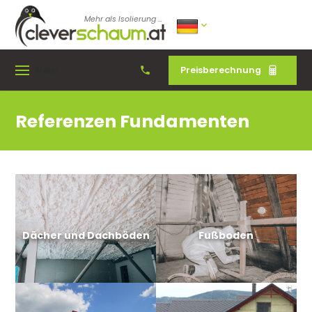
Mehr als Isolierung ...
Preisberechnung
Menu
Referenzen Fundamenten
Dächer und Dachböden
Fußboden