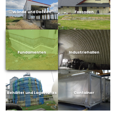
Wände und Decken
Fassaden
Fundamenten
Industriehallen
Behälter und Lagertanks
Container