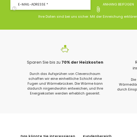
E-MAIL-ADRESSE *
ANHANG BEIFÜGEN
Ihre Daten sind bei uns sicher. Mit der Einreichung erkläre
Sparen Sie bis zu
70% der Heizkosten
i
Durch das Aufsprühen von Cleverschaum
schaffen wir eine einheitliche Schicht ohne
Die
Fugen und Wärmebrücken. Die Wärme kann
Wärmedämm
dadurch nirgendwohin entweichen, und Ihre
durch Eins
Energiekosten werden erheblich gesenkt.
Das könnte Sie interessieren
Kundenbereich