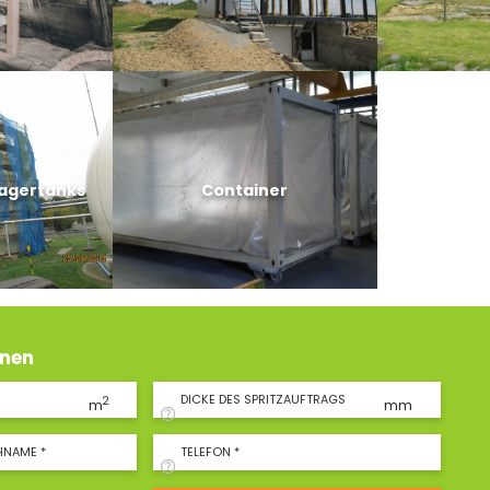
Lagertanks
Container
hnen
DICKE DES SPRITZAUFTRAGS
2
m
mm
HNAME *
TELEFON *