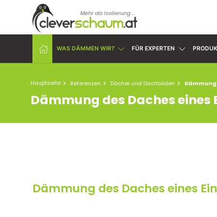
Mehr als Isolierung ...
WAS DÄMMEN WIR?
FÜR EXPERTEN
PRODUK
Hauptseite
Referenzen
Dächer und Dachböden
Dämmung d
Dämmung des Daches eines E
Dämmung des Daches eines Ein