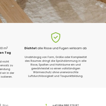
2
200 m
Dichtet
alle Risse und Fugen wirksam ab
gen Tag
Unabhängig von Form, Größe oder Komplexität
des Raumes dringt die Sprühdämmung in alle
d nicht
Risse, Spalten und Hohlräume ein und
ensatz zu
gewährleistet so einen vollständigen
wendung
Wärmeschutz ohne unerwünschte
 wir in der
Luftdurchlässigkeit und Taupunktbildung.
isolieren.
Blog
+43 664 990 270 87