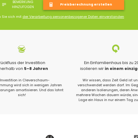
BEMERKUNG
HINZUFÜGEN
n Sie sich mit
der Verarbeitung personenbezogener Daten einverstanden
Rückfluss der Investition
Ein Einfamilienhaus bis zu 
nnerhalb von
5–8 Jahren
isolieren wir
in einem einzi
 Investition in Cleverschaum-
Wir wissen, dass Zeit Geld ist un
ung wird sich in wenigen Jahren
verschwendet werden darf. Im Geg
parungen amortisieren. Und das lohnt
anderen Isolierungen, deren An
sich!
mehrere Wochen dauern würde, sind
Lage ein Haus in nur einem Tag zu 