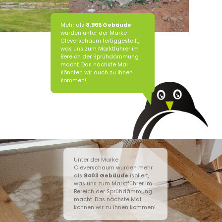
Mehr als
8.965 Gebäude
wurden unter der Marke
Cleverschaum fertiggestellt,
was uns zum Marktführer im
Bereich der Sprühdämmung
macht. Das nächste Mal
könnten wir auch zu Ihnen
kommen!
Unter der Marke
Cleverschaum wurden mehr
als
9403
Gebäude
isoliert,
was uns zum Marktführer im
Bereich der Sprühdämmung
macht. Das nächste Mal
können wir zu Ihnen kommen!