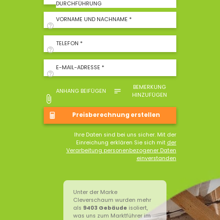
DURCHFÜHRUNG
VORNAME UND NACHNAME *
TELEFON *
E-MAIL-ADRESSE *
BEMERKUNG
ANHANG BEIFÜGEN
HINZUFÜGEN
Ihre Daten sind bei uns sicher. Mit der
Einreichung erklären Sie sich mit
der
Verarbeitung personenbezogener Daten
einverstanden
Unter der Marke
Cleverschaum wurden mehr
als
9403
Gebäude
isoliert,
was uns zum Marktführer im