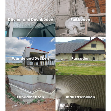
Dächer und Dachböden
Fußboden
Wände und Decken
Fassaden
Fundamenten
Industriehallen